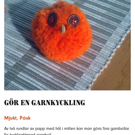
Gör en garnkyckling
Mjukt
,
Påsk
Av två rundlar av papp med hål i mitten kan man göra fina garnbollar.
En kycklingfärgad garnboll…