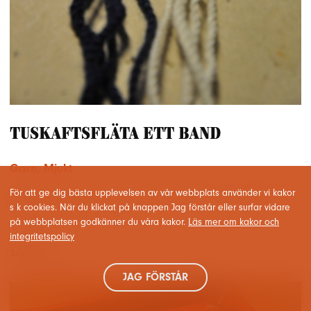
Tuskaftsfläta ett band
Garn
,
Mjukt
Tuskaftsflätat band Använd nio trådar, dela upp dem i två grupper
För att ge dig bästa upplevelsen av vår webbplats använder vi kakor
med fem i den vänstra och…
s k cookies. När du klickat på knappen Jag förstår eller surfar vidare
på webbplatsen godkänner du våra kakor.
Läs mer om kakor och
integritetspolicy
LÄS MER
JAG FÖRSTÅR