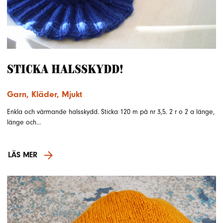
Sticka halsskydd!
Garn
,
Kläder
,
Mjukt
Enkla och värmande halsskydd. Sticka 120 m på nr 3,5. 2 r o 2 a länge,
länge och…
LÄS MER