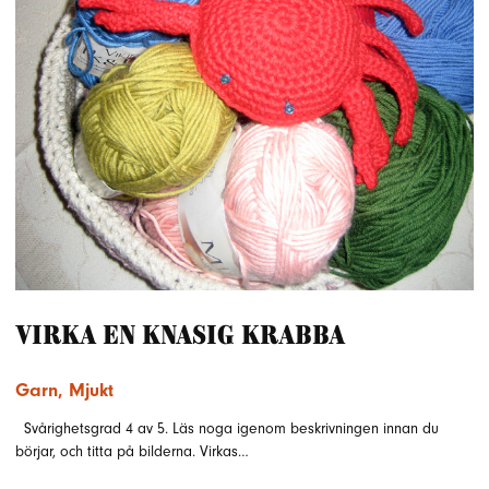
Virka en knasig krabba
Garn
,
Mjukt
Svårighetsgrad 4 av 5. Läs noga igenom beskrivningen innan du
börjar, och titta på bilderna. Virkas…