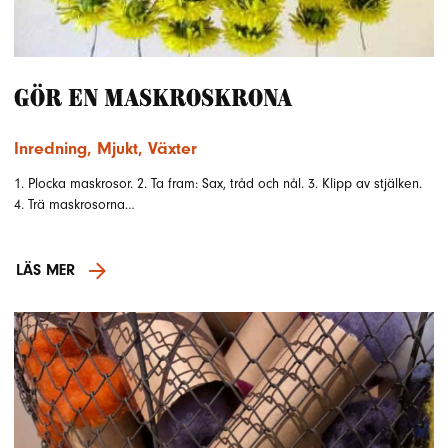
Gör en maskroskrona
Inredning
,
Mjukt
,
Växter
1. Plocka maskrosor. 2. Ta fram: Sax, tråd och nål. 3. Klipp av stjälken.
4. Trä maskrosorna…
LÄS MER