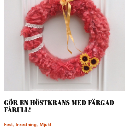
Gör en höstkrans med färgad
fårull!
Fest
,
Inredning
,
Mjukt