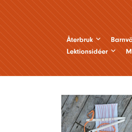
Återbruk
Barnvä
Lektionsidéer
M