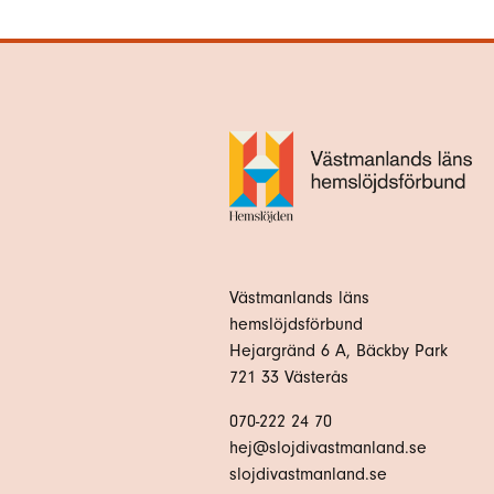
Västmanlands läns
hemslöjdsförbund
Hejargränd 6 A, Bäckby Park
721 33 Västerås
070-222 24 70
hej@slojdivastmanland.se
slojdivastmanland.se