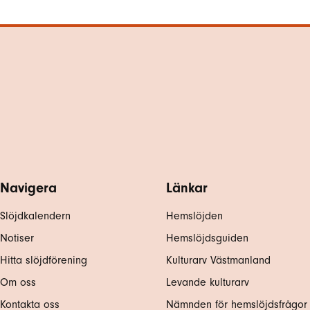
Navigera
Länkar
Slöjdkalendern
Hemslöjden
Notiser
Hemslöjdsguiden
Hitta slöjdförening
Kulturarv Västmanland
Om oss
Levande kulturarv
Kontakta oss
Nämnden för hemslöjdsfrågor