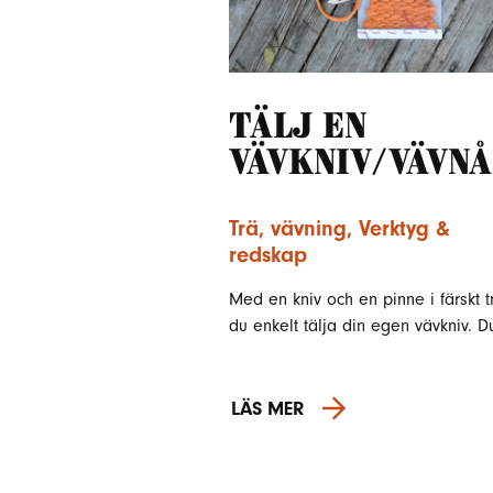
Tälj en
vävkniv/vävnå
Trä
,
vävning
,
Verktyg &
redskap
Med en kniv och en pinne i färskt t
du enkelt tälja din egen vävkniv. 
LÄS MER