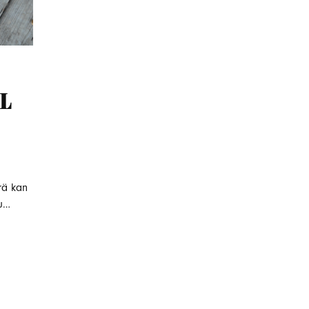
l
rä kan
Du…