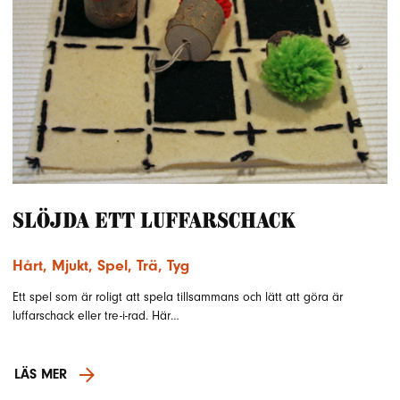
Slöjda ett luffarschack
Hårt
,
Mjukt
,
Spel
,
Trä
,
Tyg
Ett spel som är roligt att spela tillsammans och lätt att göra är
luffarschack eller tre-i-rad. Här…
LÄS MER