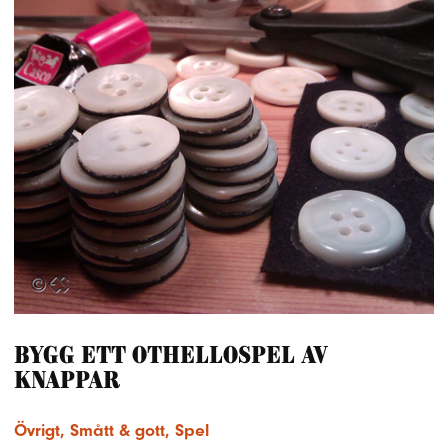
Bygg ett Othellospel av
knappar
Övrigt
,
Smått & gott
,
Spel