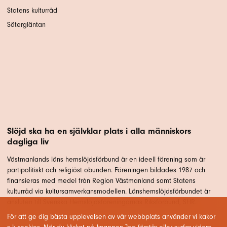
Statens kulturråd
Sätergläntan
Slöjd ska ha en självklar plats i alla människors
dagliga liv
Västmanlands läns hemslöjdsförbund är en ideell förening som är
partipolitiskt och religiöst obunden. Föreningen bildades 1987 och
finansieras med medel från Region Västmanland samt Statens
kulturråd via kultursamverkansmodellen. Länshemslöjdsförbundet är
ansluten till Svenska Hemslöjdsföreningarnas Riksförbund, SHR.
För att ge dig bästa upplevelsen av vår webbplats använder vi kakor