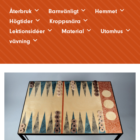
Återbruk
Barnvänligt
Hemmet
Högtider
Kroppsnära
Lektionsidéer
Material
Utomhus
vävning