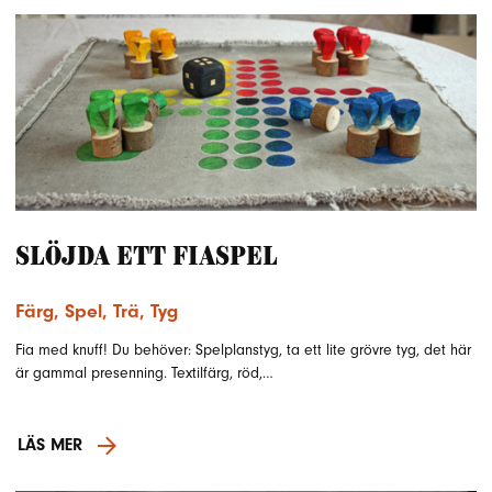
Slöjda ett Fiaspel
Färg
,
Spel
,
Trä
,
Tyg
Fia med knuff! Du behöver: Spelplanstyg, ta ett lite grövre tyg, det här
är gammal presenning. Textilfärg, röd,…
LÄS MER