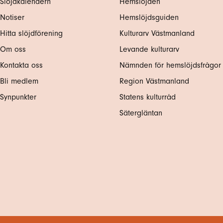
Slöjdkalendern
Hemslöjden
Notiser
Hemslöjdsguiden
Hitta slöjdförening
Kulturarv Västmanland
Om oss
Levande kulturarv
Kontakta oss
Nämnden för hemslöjdsfrågor
Bli medlem
Region Västmanland
Synpunkter
Statens kulturråd
Sätergläntan