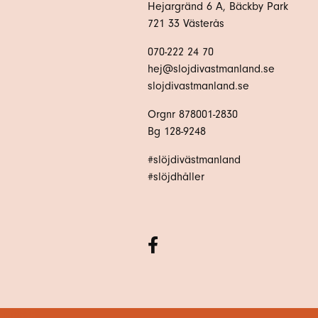
Hejargränd 6 A, Bäckby Park
721 33 Västerås
070-222 24 70
hej@slojdivastmanland.se
slojdivastmanland.se
Orgnr 878001-2830
Bg 128-9248
#slöjdivästmanland
#slöjdhåller