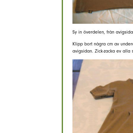
Sy in överdelen, från avigsida
Klipp bort några cm av underd
avigsidan. Zick-zacka ev alla 