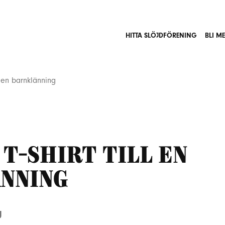
HITTA SLÖJDFÖRENING
BLI M
l en barnklänning
 t-shirt till en
nning
g