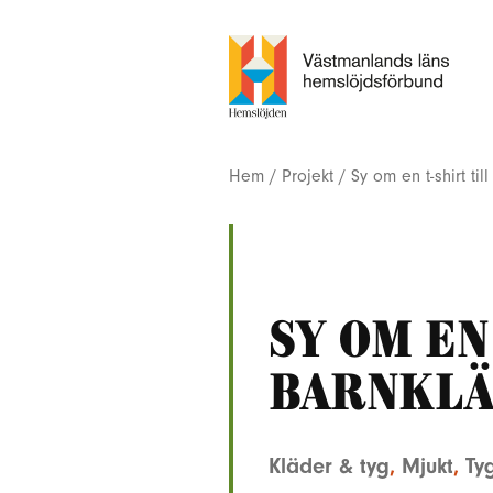
Hem
/
Projekt
/
Sy om en t-shirt til
Sy om en
barnklä
Kläder & tyg
,
Mjukt
,
Ty