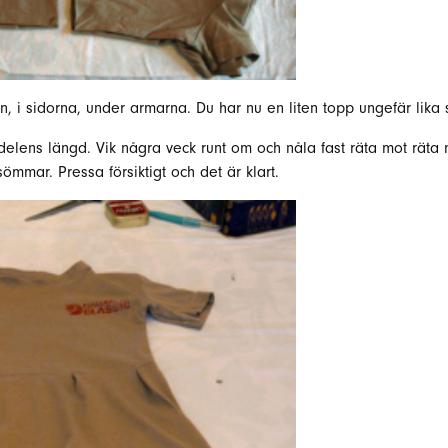
n, i sidorna, under armarna. Du har nu en liten topp ungefär lika 
elens längd. Vik några veck runt om och nåla fast räta mot räta
sömmar. Pressa försiktigt och det är klart.