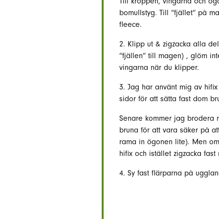
Till kroppen, vingarna och ög
bomullstyg. Till ”fjället” på 
fleece.
2. Klipp ut & zigzacka alla de
”fjällen” till magen) , glöm 
vingarna när du klipper.
3. Jag har använt mig av hifi
sidor för att sätta fast dom b
Senare kommer jag brodera m
bruna för att vara säker på att 
rama in ögonen lite). Men om 
hifix och istället zigzacka fast
4. Sy fast flärparna på uggla