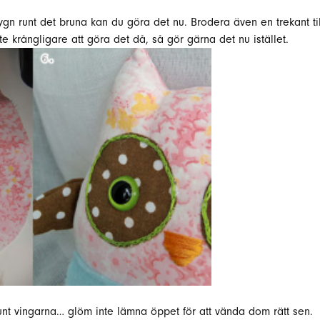
ygn runt det bruna kan du göra det nu. Brodera även en trekant til
ite krångligare att göra det då, så gör gärna det nu istället.
t vingarna… glöm inte lämna öppet för att vända dom rätt sen.