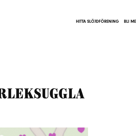
HITTA SLÖJDFÖRENING
BLI M
ärleksuggla