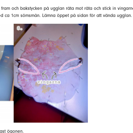
a fram och bakstycken på ugglan räta mot räta och stick in vinga
 med ca 1cm sömsmån. Lämna öppet på sidan för att vända ugglan.
fast ögonen.