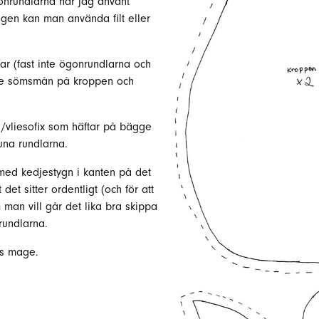
onrundlarna har jag använt
magen kan man använda filt eller
lar (fast inte ögonrundlarna och
inte sömsmån på kroppen och
x /vliesofix som häftar på bägge
runa rundlarna.
ed kedjestygn i kanten på det
det sitter ordentligt (och för att
man vill går det lika bra skippa
 rundlarna.
ns mage.