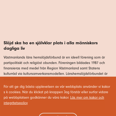
Slöjd ska ha en självklar plats i alla människors
dagliga liv
Västmanlands läns hemslöjdsförbund är en ideell förening som är
partipolitiskt och religiöst obunden. Föreningen bildades 1987 och
finansieras med medel från Region Västmanland samt Statens
kulturråd via kultursamverkansmodellen. Länshemslöjdsförbundet är
ansluten till Svenska Hemslöjdsföreningarnas Riksförbund, SHR.
För att ge dig bästa upplevelsen av vår webbplats använder vi kakor
s k cookies. När du klickat på knappen Jag förstår eller surfar vidare
på webbplatsen godkänner du våra kakor.
Läs mer om kakor och
integritetspolicy