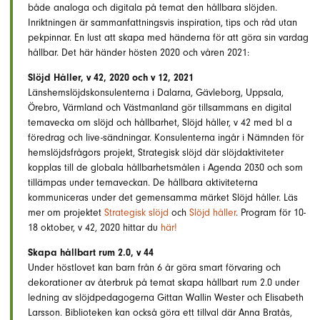
både analoga och digitala på temat den hållbara slöjden.
Inriktningen är sammanfattningsvis inspiration, tips och råd utan
pekpinnar. En lust att skapa med händerna för att göra sin vardag
hållbar. Det här händer hösten 2020 och våren 2021:
Slöjd Håller, v 42, 2020 och v 12, 2021
Länshemslöjdskonsulenterna i Dalarna, Gävleborg, Uppsala,
Örebro, Värmland och Västmanland gör tillsammans en digital
temavecka om slöjd och hållbarhet, Slöjd håller, v 42 med bl a
föredrag och live-sändningar. Konsulenterna ingår i Nämnden för
hemslöjdsfrågors projekt, Strategisk slöjd där slöjdaktiviteter
kopplas till de globala hållbarhetsmålen i Agenda 2030 och som
tillämpas under temaveckan. De hållbara aktiviteterna
kommuniceras under det gemensamma märket Slöjd håller. Läs
mer om projektet
Strategisk slöjd
och
Slöjd håller
. Program för 10-
18 oktober, v 42, 2020 hittar du
här!
Skapa hållbart rum 2.0, v 44
Under höstlovet kan barn från 6 år göra smart förvaring och
dekorationer av återbruk på temat skapa hållbart rum 2.0 under
ledning av slöjdpedagogerna Gittan Wallin Wester och Elisabeth
Larsson. Biblioteken kan också göra ett tillval där Anna Bratås,