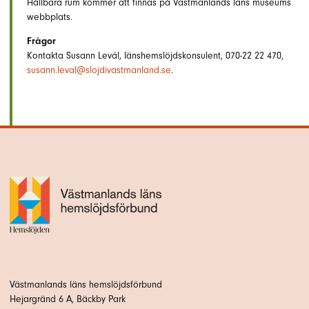
Hållbara rum kommer att finnas på Västmanlands läns museums
webbplats.
Frågor
Kontakta Susann Levál, länshemslöjdskonsulent, 070-22 22 470,
susann.leval@slojdivastmanland.se
.
Västmanlands läns hemslöjdsförbund
Hejargränd 6 A, Bäckby Park