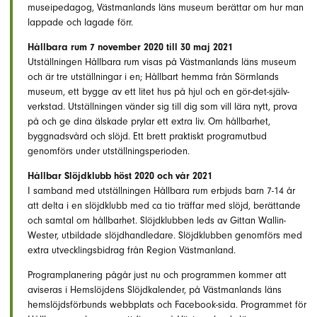
museipedagog, Västmanlands läns museum berättar om hur man
lappade och lagade förr.
Hållbara rum 7 november 2020 till 30 maj 2021
Utställningen Hållbara rum visas på Västmanlands läns museum
och är tre utställningar i en; Hållbart hemma från Sörmlands
museum, ett bygge av ett litet hus på hjul och en gör-det-själv-
verkstad. Utställningen vänder sig till dig som vill lära nytt, prova
på och ge dina älskade prylar ett extra liv. Om hållbarhet,
byggnadsvård och slöjd. Ett brett praktiskt programutbud
genomförs under utställningsperioden.
Hållbar Slöjdklubb höst 2020 och vår 2021
I samband med utställningen Hållbara rum erbjuds barn 7-14 år
att delta i en slöjdklubb med ca tio träffar med slöjd, berättande
och samtal om hållbarhet. Slöjdklubben leds av Gittan Wallin-
Wester, utbildade slöjdhandledare. Slöjdklubben genomförs med
extra utvecklingsbidrag från Region Västmanland.
Programplanering pågår just nu och programmen kommer att
aviseras i Hemslöjdens Slöjdkalender, på Västmanlands läns
hemslöjdsförbunds webbplats och Facebook-sida. Programmet för