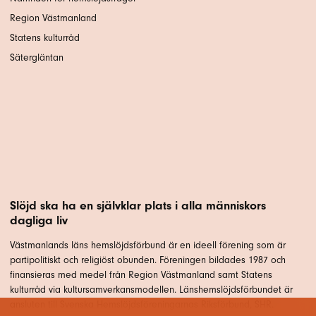
Region Västmanland
Statens kulturråd
Sätergläntan
Slöjd ska ha en självklar plats i alla människors
dagliga liv
Västmanlands läns hemslöjdsförbund är en ideell förening som är
partipolitiskt och religiöst obunden. Föreningen bildades 1987 och
finansieras med medel från Region Västmanland samt Statens
kulturråd via kultursamverkansmodellen. Länshemslöjdsförbundet är
ansluten till Svenska Hemslöjdsföreningarnas Riksförbund, SHR.