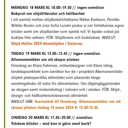
MÅNDAG 18 MARS KL 18.00–19.30 // ingen anmälan
Bokprat om slöjdlitteratur och hållbarhet
I ett samtal mellan slöjdboksförfattarna Niklas Karlsson, Pernilla
Wåhlin Norén och Lina Sofia Lundin pratar vi om författarnas egna
böcker samt om slöjdböcker som spelat roll. Vi bjuder också på
boktips från arkiven. FÖR: Slöjdlovers och bokslukare. ANSLUT:
Slöjd Håller 2024 Hemslöjden i Dalarna
.
TISDAG 19 MARS KL 12.00–12.45 // ingen anmälan
Allemansmöbler om att skapa platser
Föredrag av Klara Fahrman, möbeldesigner och Klara Isling,
landskapsarkitekt som berättar hur de i projektet Allemansmöbler
slöjdat platsspecifika sittmöbler som placerats längs
vandringsleder till nytta för allmänheten. Om tillgängliggörandet
av skogen samt materialuttag i naturen och i staden. FÖR: Slöjd-,
design- och hållbarhetsintresserad allmänhet.
ANSLUT HÄR:
Teamslänk till föredrag: Allemansmöbler om att
skapa platser tisdag 19 mars 2024 kl 12.00-12.45
.
ONSDAG 20 MARS KL 17.45–20.00 // anmälan
Trädens kläder – vad kan vi göra med bark?