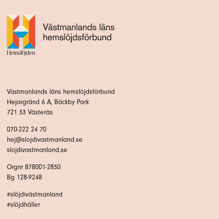
Västmanlands läns hemslöjdsförbund
Hejargränd 6 A, Bäckby Park
721 33 Västerås
070-222 24 70
hej@slojdivastmanland.se
slojdivastmanland.se
Orgnr 878001-2830
Bg 128-9248
#slöjdivästmanland
#slöjdhåller