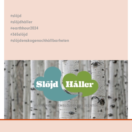
#slöjd
#slöjdhåller
#earthhour2024
#365slöjd
#slöjdenskogenochhållbarheten