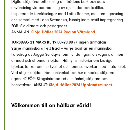
Digital slöjdlärarfortbildning om trädens bark och dess
användning vid bearbetning av djurhudar och textilier.
Inspirerande föreläsningar med Lotta Rahme, mästare i garvning
och samtal med Lena Svenonius, kunnig inom textil impregnering.
FÖR: Slöjdlärare och pedagoger.
ANMÄLAN:
Slöjd Håller 2024 Region Värmland.
TORSDAG 21 MARS KL 19.00–20.00 // ingen anmälan
Varje människa är ett träd – varje träd är en människa
Föredrag av Jögge Sundqvist om hur den gamla skogens ämnen
är med och utformar slöjden. Här ryms historier om krokiga
björkar, tankar om hur kvalitet och form samverkar med materialet.
Vad skiljer slöjden från hantverket och hur renodlas slöjdens
egenart? FÖR: Skogsintresserad allmänhet, slöjdare och
hantverkare. ANSLUT:
Slöjd Håller 2024 Upplandsmuseet.
Välkommen till en hållbar värld!