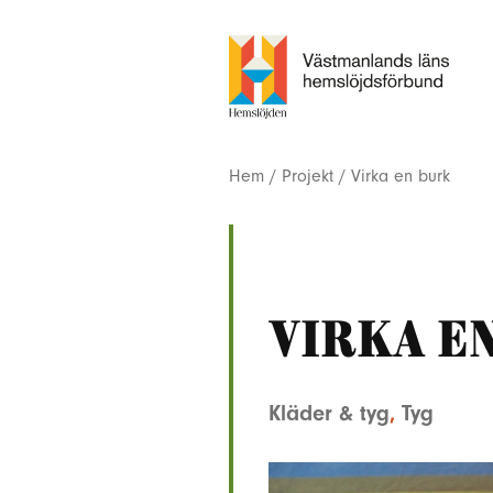
Hem
/
Projekt
/
Virka en burk
Virka e
Kläder & tyg
,
Tyg