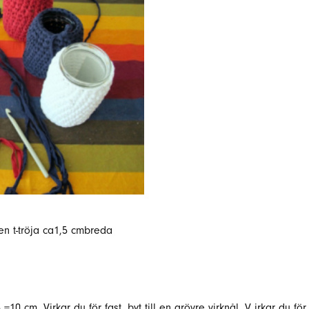
 en t-tröja ca1,5 cmbreda
=10 cm. Virkar du för fast, byt till en grövre virknål. V irkar du för l