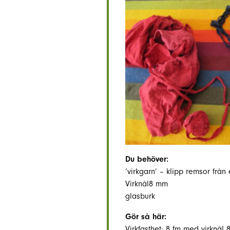
Du behöver:
‘virkgarn’ – klipp remsor från
Virknål8 mm
glasburk
Gör så här:
Virkfasthet: 8 fm med virknål 8 