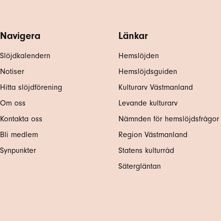
Navigera
Länkar
Slöjdkalendern
Hemslöjden
Notiser
Hemslöjdsguiden
Hitta slöjdförening
Kulturarv Västmanland
Om oss
Levande kulturarv
Kontakta oss
Nämnden för hemslöjdsfrågor
Bli medlem
Region Västmanland
Synpunkter
Statens kulturråd
Sätergläntan