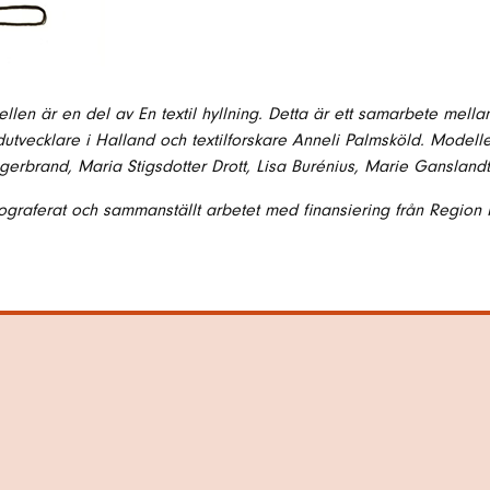
len är en del av En textil hyllning. Detta är ett samarbete mella
dutvecklare i Halland och textilforskare Anneli Palmsköld. Modelle
egerbrand, Maria Stigsdotter Drott, Lisa Burénius, Marie Ganslan
ograferat och sammanställt arbetet med finansiering från Region