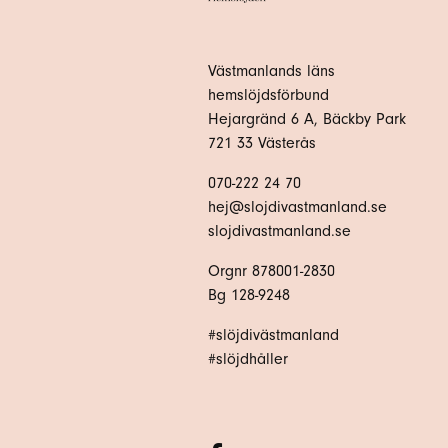
Västmanlands läns
hemslöjdsförbund
Hejargränd 6 A, Bäckby Park
721 33 Västerås
070-222 24 70
hej@slojdivastmanland.se
slojdivastmanland.se
Orgnr 878001-2830
Bg 128-9248
#slöjdivästmanland
#slöjdhåller