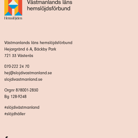
Västmanlands läns hemslöjdsförbund
Hejargränd 6 A, Bäckby Park
721 33 Västerås
070-222 24 70
hej@slojdivastmanland.se
slojdivastmanland.se
Orgnr 878001-2830
Bg 128-9248
#slöjdivästmanland
#slöjdhåller