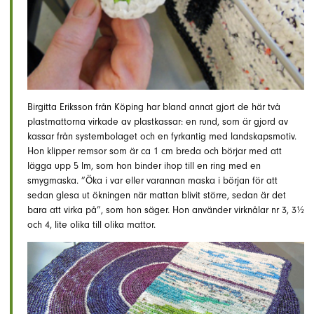
Birgitta Eriksson från Köping har bland annat gjort de här två
plastmattorna virkade av plastkassar: en rund, som är gjord av
kassar från systembolaget och en fyrkantig med landskapsmotiv.
Hon klipper remsor som är ca 1 cm breda och börjar med att
lägga upp 5 lm, som hon binder ihop till en ring med en
smygmaska. ”Öka i var eller varannan maska i början för att
sedan glesa ut ökningen när mattan blivit större, sedan är det
bara att virka på”, som hon säger. Hon använder virknålar nr 3, 3½
och 4, lite olika till olika mattor.