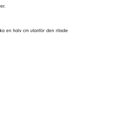
er.
rka en halv cm utanför den ritade