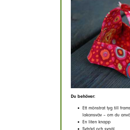
Du behöver:
Ett mönstrat tyg till fr
lakansväv – om du anvä
En liten knapp
Sytråd och synål