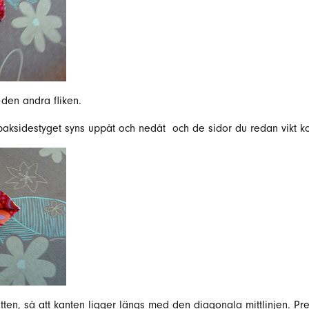
den andra fliken.
tt baksidestyget syns uppåt och nedåt och de sidor du redan vikt 
itten, så att kanten ligger längs med den diagonala mittlinjen. Pr