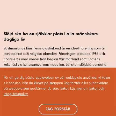
Slöjd ska ha en självklar plats i alla människors
dagliga liv
Västmanlands läns hemslöjdsförbund är en ideell förening som är
partipolitiskt och religiöst obunden. Föreningen bildades 1987 och
finansieras med medel från Region Västmanland samt Statens
kulturråd via kultursamverkansmodellen. Länshemslöjdsförbundet är
ansluten till Svenska Hemslöjdsföreningarnas Riksförbund, SHR.
För att ge dig bästa upplevelsen av vår webbplats använder vi kakor
s k cookies. När du klickat på knappen Jag förstår eller surfar vidare
på webbplatsen godkänner du våra kakor.
Läs mer om kakor och
integritetspolicy
JAG FÖRSTÅR
Webbproduktion: