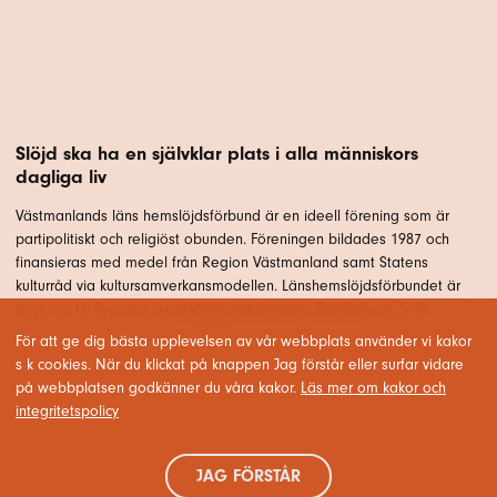
Slöjd ska ha en självklar plats i alla människors
dagliga liv
Västmanlands läns hemslöjdsförbund är en ideell förening som är
partipolitiskt och religiöst obunden. Föreningen bildades 1987 och
finansieras med medel från Region Västmanland samt Statens
kulturråd via kultursamverkansmodellen. Länshemslöjdsförbundet är
ansluten till Svenska Hemslöjdsföreningarnas Riksförbund, SHR.
För att ge dig bästa upplevelsen av vår webbplats använder vi kakor
s k cookies. När du klickat på knappen Jag förstår eller surfar vidare
på webbplatsen godkänner du våra kakor.
Läs mer om kakor och
integritetspolicy
JAG FÖRSTÅR