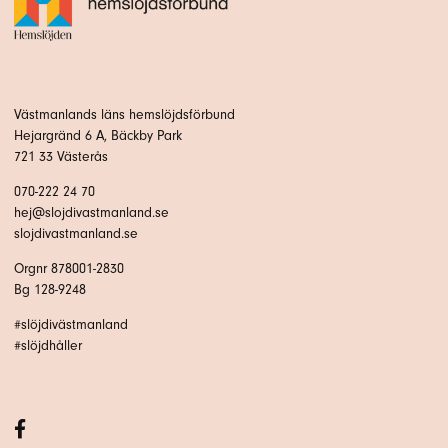
Västmanlands läns hemslöjdsförbund
Hejargränd 6 A, Bäckby Park
721 33 Västerås
070-222 24 70
hej@slojdivastmanland.se
slojdivastmanland.se
Orgnr 878001-2830
Bg 128-9248
#slöjdivästmanland
#slöjdhåller