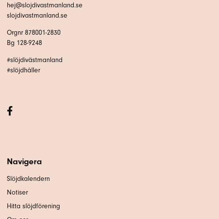
hej@slojdivastmanland.se
slojdivastmanland.se
Orgnr 878001-2830
Bg 128-9248
#slöjdivästmanland
#slöjdhåller
Navigera
Slöjdkalendern
Notiser
Hitta slöjdförening