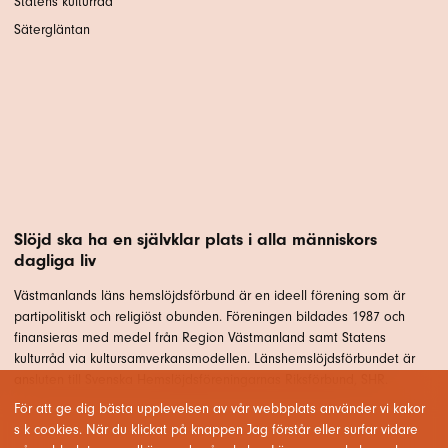
Statens kulturråd
Sätergläntan
Slöjd ska ha en självklar plats i alla människors
dagliga liv
Västmanlands läns hemslöjdsförbund är en ideell förening som är
partipolitiskt och religiöst obunden. Föreningen bildades 1987 och
finansieras med medel från Region Västmanland samt Statens
kulturråd via kultursamverkansmodellen. Länshemslöjdsförbundet är
ansluten till Svenska Hemslöjdsföreningarnas Riksförbund, SHR.
För att ge dig bästa upplevelsen av vår webbplats använder vi kakor
s k cookies. När du klickat på knappen Jag förstår eller surfar vidare