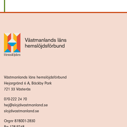
Västmanlands läns hemslöjdsförbund
Hejargränd 6 A, Bäckby Park
721 33 Västerås
070-222 24 70
hej@slojdivastmanland.se
slojdivastmanland.se
Orgnr 878001-2830
Bg 128-9248