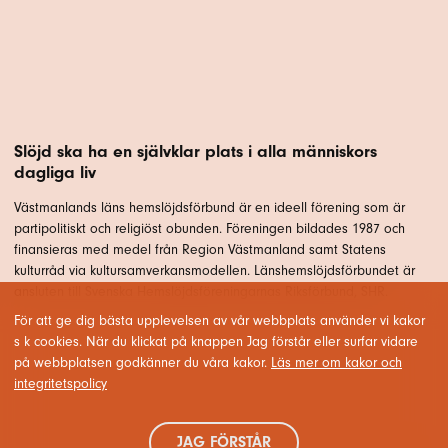
Slöjd ska ha en självklar plats i alla människors
dagliga liv
Västmanlands läns hemslöjdsförbund är en ideell förening som är
partipolitiskt och religiöst obunden. Föreningen bildades 1987 och
finansieras med medel från Region Västmanland samt Statens
kulturråd via kultursamverkansmodellen. Länshemslöjdsförbundet är
ansluten till Svenska Hemslöjdsföreningarnas Riksförbund, SHR.
För att ge dig bästa upplevelsen av vår webbplats använder vi kakor
s k cookies. När du klickat på knappen Jag förstår eller surfar vidare
på webbplatsen godkänner du våra kakor.
Läs mer om kakor och
integritetspolicy
JAG FÖRSTÅR