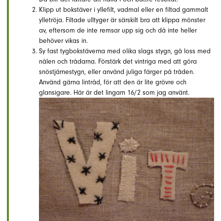
Klipp ut bokstäver i yllefilt, vadmal eller en filtad gammalt
ylletröja. Filtade ulltyger är särskilt bra att klippa mönster
av, eftersom de inte remsar upp sig och då inte heller
behöver vikas in.
Sy fast tygbokstäverna med olika slags stygn, gå loss med
nålen och trådarna. Förstärk det vintriga med att göra
snöstjärnestygn, eller använd juliga färger på tråden.
Använd gärna lintråd, för att den är lite grövre och
glansigare. Här är det lingarn 16/2 som jag använt.