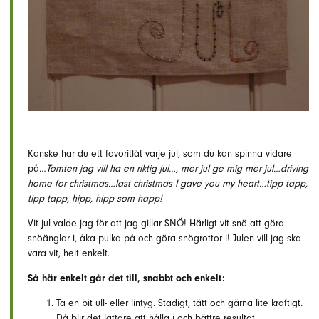
Kanske har du ett favoritlåt varje jul, som du kan spinna vidare
på…
Tomten jag vill ha en riktig jul…, mer jul ge mig mer jul…driving
home for christmas…last christmas I gave you my heart…tipp tapp,
tipp tapp, hipp, hipp som happ!
Vit jul valde jag för att jag gillar SNÖ! Härligt vit snö att göra
snöänglar i, åka pulka på och göra snögrottor i! Julen vill jag ska
vara vit, helt enkelt.
Så här enkelt går det till, snabbt och enkelt:
Ta en bit ull- eller lintyg. Stadigt, tätt och gärna lite kraftigt.
Då blir det lättare att hålla i och bättre resultat.