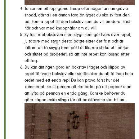
Ta sen en bit rep, gärna linrep eller någon annan grövre
snodd, gärna i en annan färg än tyget du ska sy fast den
på. Forma repet till den bokstav som du vill brodera. Fäst
här och var med knappnålar om du vill.
Sy fast repbokstaven med stygn som går tvärs över repet,
ju tätare med stygn desto bättre sitter det fast och är
lättare att få snygg form på! Låt lite rep sticka ut i början
och slutet på broderiet, så att inte repet kan lossna efter
ett tag.
Du kan antingen göra en bokstav i taget och klippa av
repet för varje bokstav eller så försöker du att få ihop hela
ordet med ett enda rep! Du kan prova först hur det
kommer att se ut genom att rita ordet på ett papper utan
att lyfta på pennan en enda gång. Kanske behöver du
göra någon extra slinga för att bokstäverna ska bli bra.