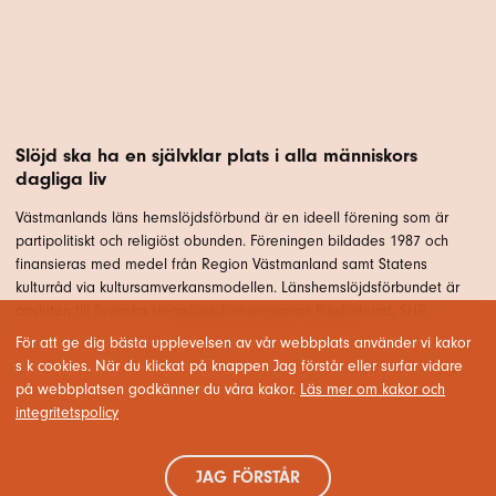
Slöjd ska ha en självklar plats i alla människors
dagliga liv
Västmanlands läns hemslöjdsförbund är en ideell förening som är
partipolitiskt och religiöst obunden. Föreningen bildades 1987 och
finansieras med medel från Region Västmanland samt Statens
kulturråd via kultursamverkansmodellen. Länshemslöjdsförbundet är
ansluten till Svenska Hemslöjdsföreningarnas Riksförbund, SHR.
För att ge dig bästa upplevelsen av vår webbplats använder vi kakor
s k cookies. När du klickat på knappen Jag förstår eller surfar vidare
på webbplatsen godkänner du våra kakor.
Läs mer om kakor och
integritetspolicy
JAG FÖRSTÅR