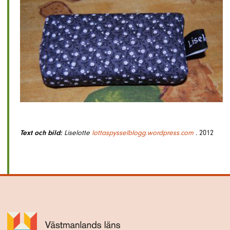
Text och bild:
Liselotte
lottaspysselblogg.wordpress.com
.
2012