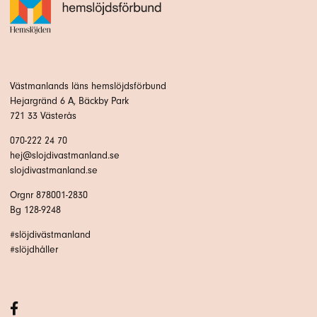
Västmanlands läns hemslöjdsförbund
Hejargränd 6 A, Bäckby Park
721 33 Västerås
070-222 24 70
hej@slojdivastmanland.se
slojdivastmanland.se
Orgnr 878001-2830
Bg 128-9248
#slöjdivästmanland
#slöjdhåller