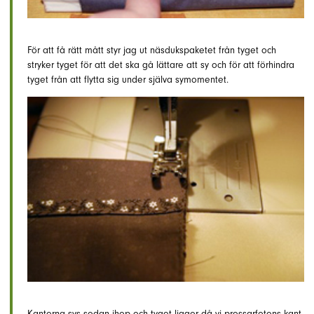
För att få rätt mått styr jag ut näsdukspaketet från tyget och
stryker tyget för att det ska gå lättare att sy och för att förhindra
tyget från att flytta sig under själva symomentet.
Kanterna sys sedan ihop och tyget ligger då vi pressarfotens kant.