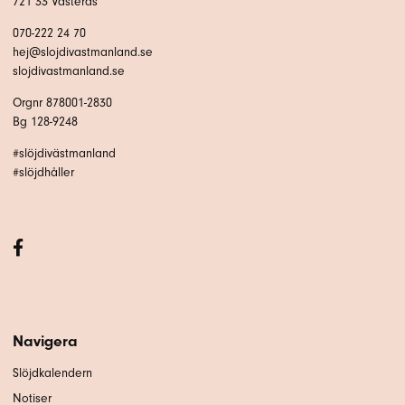
721 33 Västerås
070-222 24 70
hej@slojdivastmanland.se
slojdivastmanland.se
Orgnr 878001-2830
Bg 128-9248
#slöjdivästmanland
#slöjdhåller
Navigera
Slöjdkalendern
Notiser