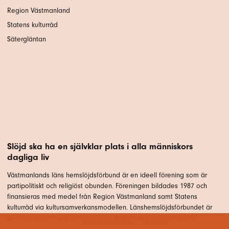
Region Västmanland
Statens kulturråd
Sätergläntan
Slöjd ska ha en självklar plats i alla människors
dagliga liv
Västmanlands läns hemslöjdsförbund är en ideell förening som är
partipolitiskt och religiöst obunden. Föreningen bildades 1987 och
finansieras med medel från Region Västmanland samt Statens
kulturråd via kultursamverkansmodellen. Länshemslöjdsförbundet är
ansluten till Svenska Hemslöjdsföreningarnas Riksförbund, SHR.