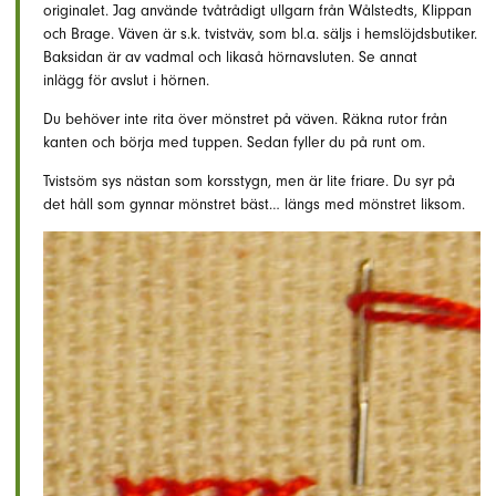
originalet. Jag använde tvåtrådigt ullgarn från Wålstedts, Klippan
och Brage. Väven är s.k. tvistväv, som bl.a. säljs i hemslöjdsbutiker.
Baksidan är av vadmal och likaså hörnavsluten. Se annat
inlägg för avslut i hörnen.
Du behöver inte rita över mönstret på väven. Räkna rutor från
kanten och börja med tuppen. Sedan fyller du på runt om.
Tvistsöm sys nästan som korsstygn, men är lite friare. Du syr på
det håll som gynnar mönstret bäst… längs med mönstret liksom.