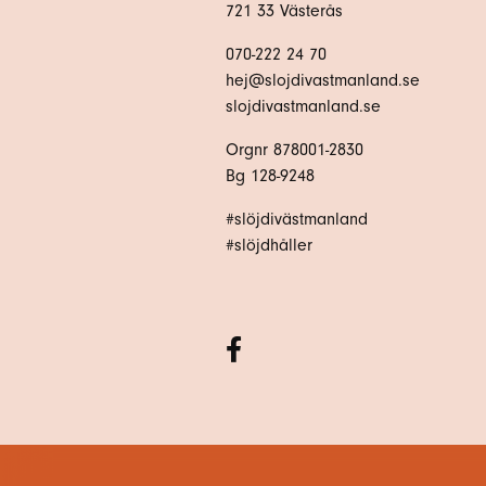
721 33 Västerås
070-222 24 70
hej@slojdivastmanland.se
slojdivastmanland.se
Orgnr 878001-2830
Bg 128-9248
#slöjdivästmanland
#slöjdhåller