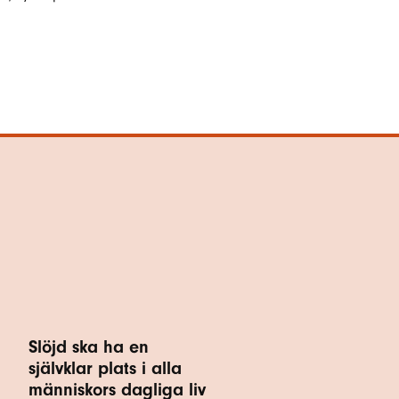
Slöjd ska ha en
självklar plats i alla
människors dagliga liv