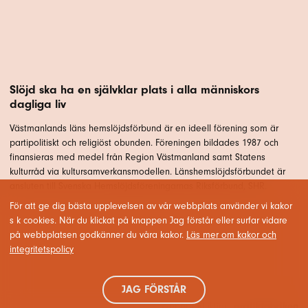
Slöjd ska ha en självklar plats i alla människors
dagliga liv
Västmanlands läns hemslöjdsförbund är en ideell förening som är
partipolitiskt och religiöst obunden. Föreningen bildades 1987 och
finansieras med medel från Region Västmanland samt Statens
kulturråd via kultursamverkansmodellen. Länshemslöjdsförbundet är
ansluten till Svenska Hemslöjdsföreningarnas Riksförbund, SHR.
För att ge dig bästa upplevelsen av vår webbplats använder vi kakor
s k cookies. När du klickat på knappen Jag förstår eller surfar vidare
på webbplatsen godkänner du våra kakor.
Läs mer om kakor och
integritetspolicy
JAG FÖRSTÅR
Webbproduktion: