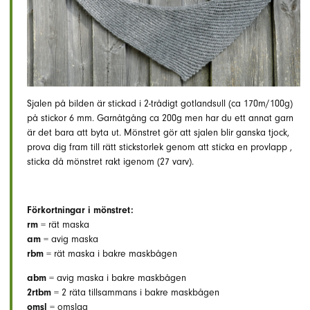
Sjalen på bilden är stickad i 2-trådigt gotlandsull (ca 170m/100g)
på stickor 6 mm. Garnåtgång ca 200g men har du ett annat garn
är det bara att byta ut. Mönstret gör att sjalen blir ganska tjock,
prova dig fram till rätt stickstorlek genom att sticka en provlapp ,
sticka då mönstret rakt igenom (27 varv).
Förkortningar i mönstret:
rm
= rät maska
am
= avig maska
rbm
= rät maska i bakre maskbågen
abm
= avig maska i bakre maskbågen
2rtbm
= 2 räta tillsammans i bakre maskbågen
omsl
= omslag