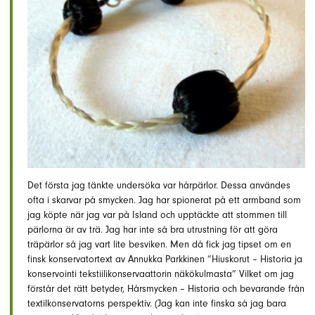
Det första jag tänkte undersöka var hårpärlor. Dessa användes
ofta i skarvar på smycken. Jag har spionerat på ett armband som
jag köpte när jag var på Island och upptäckte att stommen till
pärlorna är av trä. Jag har inte så bra utrustning för att göra
träpärlor så jag vart lite besviken. Men då fick jag tipset om en
finsk konservatortext av Annukka Parkkinen ”Hiuskorut – Historia ja
konservointi tekstiilikonservaattorin näkökulmasta” Vilket om jag
förstår det rätt betyder, Hårsmycken – Historia och bevarande från
textilkonservatorns perspektiv. (Jag kan inte finska så jag bara