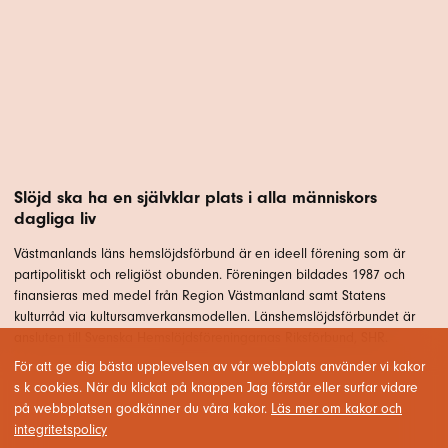
Slöjd ska ha en självklar plats i alla människors
dagliga liv
Västmanlands läns hemslöjdsförbund är en ideell förening som är
partipolitiskt och religiöst obunden. Föreningen bildades 1987 och
finansieras med medel från Region Västmanland samt Statens
kulturråd via kultursamverkansmodellen. Länshemslöjdsförbundet är
ansluten till Svenska Hemslöjdsföreningarnas Riksförbund, SHR.
För att ge dig bästa upplevelsen av vår webbplats använder vi kakor
s k cookies. När du klickat på knappen Jag förstår eller surfar vidare
på webbplatsen godkänner du våra kakor.
Läs mer om kakor och
integritetspolicy