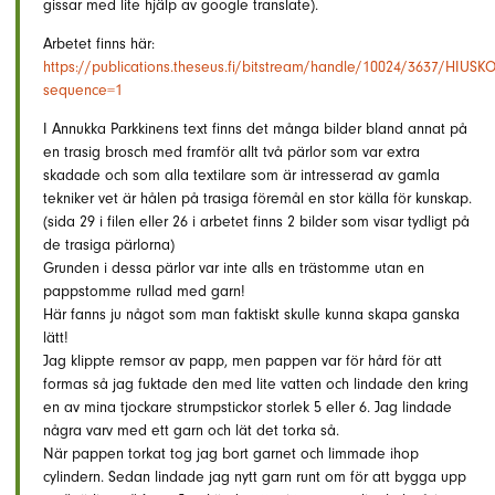
gissar med lite hjälp av google translate).
Arbetet finns här:
https://publications.theseus.fi/bitstream/handle/10024/3637/HIUSK
sequence=1
I Annukka Parkkinens text finns det många bilder bland annat på
en trasig brosch med framför allt två pärlor som var extra
skadade och som alla textilare som är intresserad av gamla
tekniker vet är hålen på trasiga föremål en stor källa för kunskap.
(sida 29 i filen eller 26 i arbetet finns 2 bilder som visar tydligt på
de trasiga pärlorna)
Grunden i dessa pärlor var inte alls en trästomme utan en
pappstomme rullad med garn!
Här fanns ju något som man faktiskt skulle kunna skapa ganska
lätt!
Jag klippte remsor av papp, men pappen var för hård för att
formas så jag fuktade den med lite vatten och lindade den kring
en av mina tjockare strumpstickor storlek 5 eller 6. Jag lindade
några varv med ett garn och lät det torka så.
När pappen torkat tog jag bort garnet och limmade ihop
cylindern. Sedan lindade jag nytt garn runt om för att bygga upp