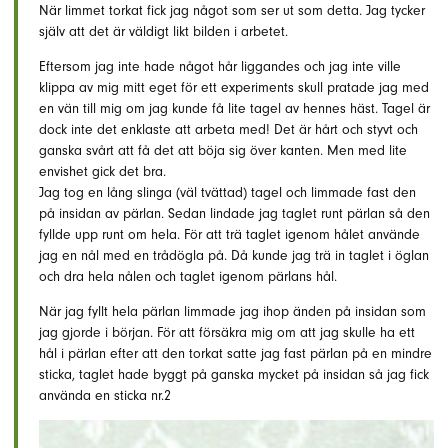
När limmet torkat fick jag något som ser ut som detta. Jag tycker
själv att det är väldigt likt bilden i arbetet.
Eftersom jag inte hade något hår liggandes och jag inte ville
klippa av mig mitt eget för ett experiments skull pratade jag med
en vän till mig om jag kunde få lite tagel av hennes häst. Tagel är
dock inte det enklaste att arbeta med! Det är hårt och styvt och
ganska svårt att få det att böja sig över kanten. Men med lite
envishet gick det bra.
Jag tog en lång slinga (väl tvättad) tagel och limmade fast den
på insidan av pärlan. Sedan lindade jag taglet runt pärlan så den
fyllde upp runt om hela. För att trä taglet igenom hålet använde
jag en nål med en trådögla på. Då kunde jag trä in taglet i öglan
och dra hela nålen och taglet igenom pärlans hål.
När jag fyllt hela pärlan limmade jag ihop änden på insidan som
jag gjorde i början. För att försäkra mig om att jag skulle ha ett
hål i pärlan efter att den torkat satte jag fast pärlan på en mindre
sticka, taglet hade byggt på ganska mycket på insidan så jag fick
använda en sticka nr.2