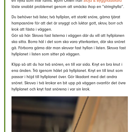
en hylla som inte fanns. Björn Ohlén från
Slöjd & Byggnadsvård
löste snabbt problemet genom att smäcka ihop en ”stringhylla”.
Du behöver två lister, två hyllplan, ett starkt snöre, gärna tjärat
hampasnöre för att det är snyggt och luktar gott, skruv, borr och
krok att fästa i väggen.
Gör så här: Skruva fast listerna i väggen där du vill att hyllplanen
ska sitta. Borra hål i det som ska vara ytterkanten, där ska snöret
gå. Förborra gärna där man skruvar fast hyllan i listen. Skruva fast
hyllplanet i listen som sitter på väggen.
Klipp så att du har två snören, en till var sida. Knyt en bra knut i
ena änden. Trä igenom hålet på hyllplanet. Knyt en till knut som
passar i höjd till hyllplanet över. Gör likadant med det andra
snöret. Skruva i två krokar en bit upp på väggen ovanför det övre
hyllplanet och knyt fast snörena i var sin krok.