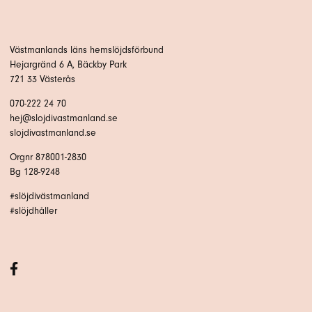
Västmanlands läns hemslöjdsförbund
Hejargränd 6 A, Bäckby Park
721 33 Västerås
070-222 24 70
hej@slojdivastmanland.se
slojdivastmanland.se
Orgnr 878001-2830
Bg 128-9248
#slöjdivästmanland
#slöjdhåller