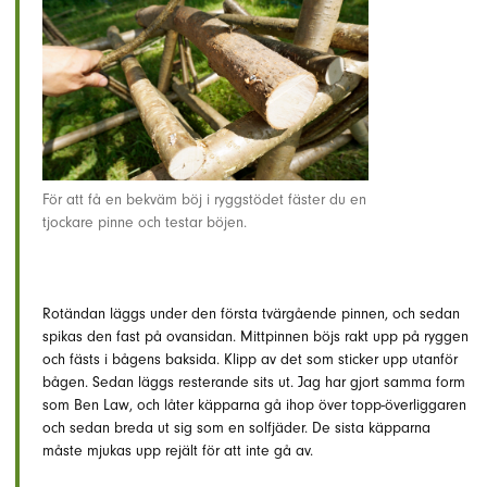
För att få en bekväm böj i ryggstödet fäster du en
tjockare pinne och testar böjen.
Rotändan läggs under den första tvärgående pinnen, och sedan
spikas den fast på ovansidan. Mittpinnen böjs rakt upp på ryggen
och fästs i bågens baksida. Klipp av det som sticker upp utanför
bågen. Sedan läggs resterande sits ut. Jag har gjort samma form
som Ben Law, och låter käpparna gå ihop över topp-överliggaren
och sedan breda ut sig som en solfjäder. De sista käpparna
måste mjukas upp rejält för att inte gå av.