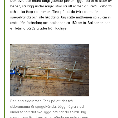
Den övre och undre längsgående pinnen ligger på olika sidor av
benen, så lägg under några stöd så att ramen är i nivå. Förborra
och spika ihop sidoramen. Tänk på att de två sidorna är
spegelvända och inte likadana. Jag satte mittbenen ca 75 cm in
(mätt från fotändan) och bakbenen ca 150 cm in. Bakbenen har
en lutning på 22 grader från lodlinjen.
Den ena sidoramen. Tänk på att det två
sidoramarna är spegelvända. Lägg några stöd
under för att det ska ligga bra när du spikar. Jag
gjorde som Ben Law och använde en golvspringa