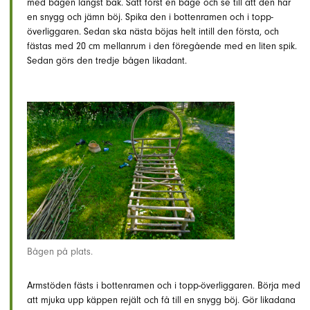
med bågen längst bak. Sätt först en båge och se till att den har
en snygg och jämn böj. Spika den i bottenramen och i topp-
överliggaren. Sedan ska nästa böjas helt intill den första, och
fästas med 20 cm mellanrum i den föregående med en liten spik.
Sedan görs den tredje bågen likadant.
Bågen på plats.
Armstöden fästs i bottenramen och i topp-överliggaren. Börja med
att mjuka upp käppen rejält och få till en snygg böj. Gör likadana