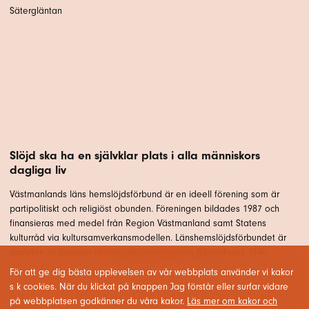
Sätergläntan
Slöjd ska ha en självklar plats i alla människors
dagliga liv
Västmanlands läns hemslöjdsförbund är en ideell förening som är
partipolitiskt och religiöst obunden. Föreningen bildades 1987 och
finansieras med medel från Region Västmanland samt Statens
kulturråd via kultursamverkansmodellen. Länshemslöjdsförbundet är
ansluten till Svenska Hemslöjdsföreningarnas Riksförbund, SHR.
För att ge dig bästa upplevelsen av vår webbplats använder vi kakor
s k cookies. När du klickat på knappen Jag förstår eller surfar vidare
på webbplatsen godkänner du våra kakor.
Läs mer om kakor och