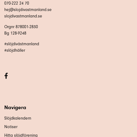
070-222 24 70
hej@slojdivastmanland.se
slojdivastmanland.se
Orgnr 878001-2830
Bg 128-9248
#slöjdivästmanland
#slöjdhåller
Navigera
Slöjdkalendern
Notiser
Hitta slöjdförening