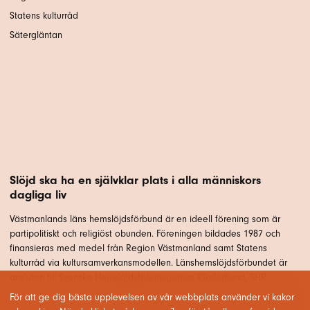
Statens kulturråd
Sätergläntan
Slöjd ska ha en självklar plats i alla människors
dagliga liv
Västmanlands läns hemslöjdsförbund är en ideell förening som är
partipolitiskt och religiöst obunden. Föreningen bildades 1987 och
finansieras med medel från Region Västmanland samt Statens
kulturråd via kultursamverkansmodellen. Länshemslöjdsförbundet är
ansluten till Svenska Hemslöjdsföreningarnas Riksförbund, SHR.
För att ge dig bästa upplevelsen av vår webbplats använder vi kakor