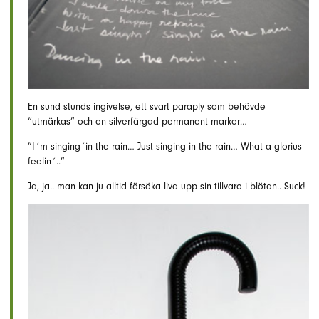
En sund stunds ingivelse, ett svart paraply som behövde
“utmärkas” och en silverfärgad permanent marker…
”I´m singing´in the rain… Just singing in the rain… What a glorius
feelin´..”
Ja, ja.. man kan ju alltid försöka liva upp sin tillvaro i blötan.. Suck!