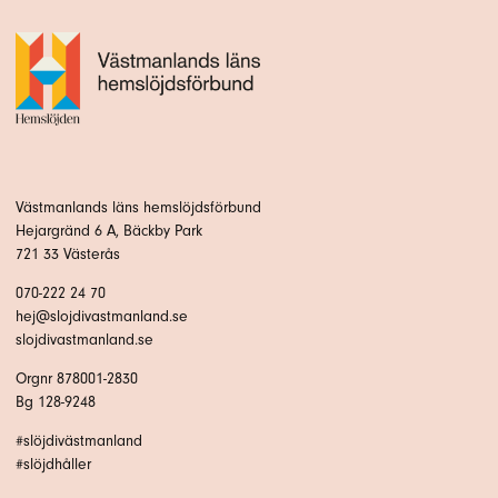
Västmanlands läns hemslöjdsförbund
Hejargränd 6 A, Bäckby Park
721 33 Västerås
070-222 24 70
hej@slojdivastmanland.se
slojdivastmanland.se
Orgnr 878001-2830
Bg 128-9248
#slöjdivästmanland
#slöjdhåller