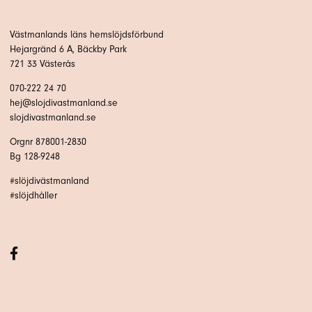
Västmanlands läns hemslöjdsförbund
Hejargränd 6 A, Bäckby Park
721 33 Västerås
070-222 24 70
hej@slojdivastmanland.se
slojdivastmanland.se
Orgnr 878001-2830
Bg 128-9248
#slöjdivästmanland
#slöjdhåller