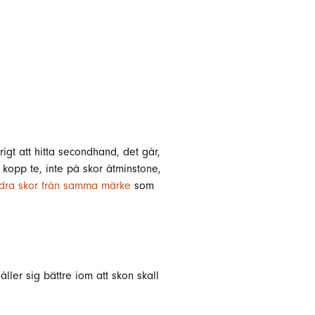
rigt att hitta secondhand, det går,
 kopp te, inte på skor åtminstone,
ndra skor från samma märke
som
åller sig bättre iom att skon skall