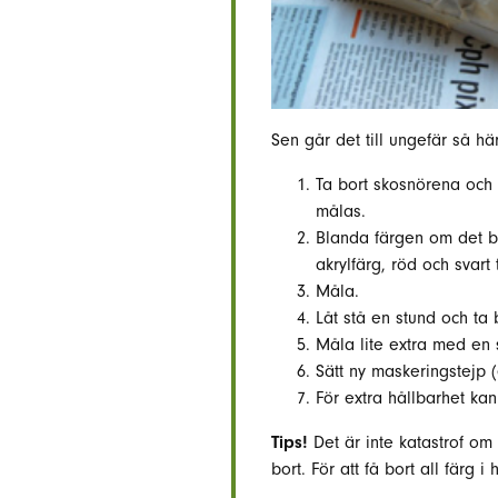
Sen går det till ungefär så här
Ta bort skosnörena och 
målas.
Blanda färgen om det be
akrylfärg, röd och svart t
Måla.
Låt stå en stund och ta
Måla lite extra med en
Sätt ny maskeringstejp 
För extra hållbarhet ka
Tips!
Det är inte katastrof om
bort. För att få bort all färg