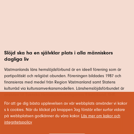
Slöjd ska ha en självklar plats i alla människors
dagliga liv
Västmanlands läns hemslöjdsförbund är en ideell förening som är
partipolitiskt och religiöst obunden. Föreningen bildades 1987 och
finansieras med medel från Region Västmanland samt Statens
kulturråd via kultursamverkansmodellen. Länshemslöjdsförbundet är
ansluten till Svenska Hemslöjdsföreningarnas Riksförbund, SHR.
För att ge dig bästa upplevelsen av vår webbplats använder vi kakor
s k cookies. När du klickat på knappen Jag förstår eller surfar vidare
på webbplatsen godkänner du våra kakor.
Läs mer om kakor och
integritetspolicy