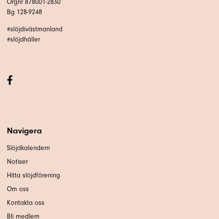
Orgnr 878001-2830
Bg 128-9248
#slöjdivästmanland
#slöjdhåller
Navigera
Slöjdkalendern
Notiser
Hitta slöjdförening
Om oss
Kontakta oss
Bli medlem