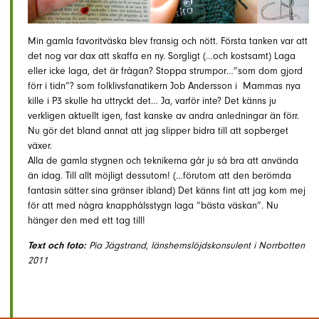
Min gamla favoritväska blev fransig och nött. Första tanken var att
det nog var dax att skaffa en ny. Sorgligt (…och kostsamt) Laga
eller icke laga, det är frågan? Stoppa strumpor…”som dom gjord
förr i tidn”? som folklivsfanatikern Job Andersson i Mammas nya
kille i P3 skulle ha uttryckt det… Ja, varför inte? Det känns ju
verkligen aktuellt igen, fast kanske av andra anledningar än förr.
Nu gör det bland annat att jag slipper bidra till att sopberget
växer.
Alla de gamla stygnen och teknikerna går ju så bra att använda
än idag. Till allt möjligt dessutom! (…förutom att den berömda
fantasin sätter sina gränser ibland) Det känns fint att jag kom mej
för att med några knapphålsstygn laga ”bästa väskan”. Nu
hänger den med ett tag till!
Text och foto:
Pia Jägstrand, länshemslöjdskonsulent i Norrbotten
2011