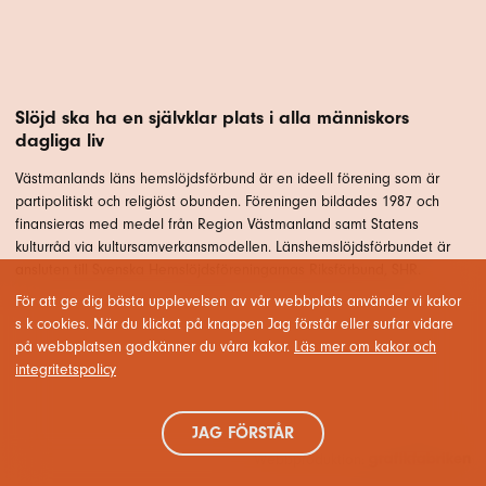
Slöjd ska ha en självklar plats i alla människors
dagliga liv
Västmanlands läns hemslöjdsförbund är en ideell förening som är
partipolitiskt och religiöst obunden. Föreningen bildades 1987 och
finansieras med medel från Region Västmanland samt Statens
kulturråd via kultursamverkansmodellen. Länshemslöjdsförbundet är
ansluten till Svenska Hemslöjdsföreningarnas Riksförbund, SHR.
För att ge dig bästa upplevelsen av vår webbplats använder vi kakor
s k cookies. När du klickat på knappen Jag förstår eller surfar vidare
på webbplatsen godkänner du våra kakor.
Läs mer om kakor och
integritetspolicy
JAG FÖRSTÅR
Webbproduktion: