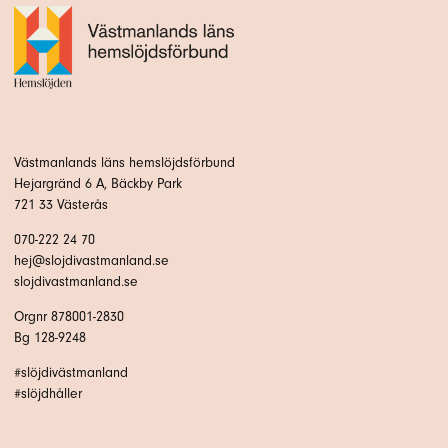
Västmanlands läns hemslöjdsförbund
Hejargränd 6 A, Bäckby Park
721 33 Västerås
070-222 24 70
hej@slojdivastmanland.se
slojdivastmanland.se
Orgnr 878001-2830
Bg 128-9248
#slöjdivästmanland
#slöjdhåller