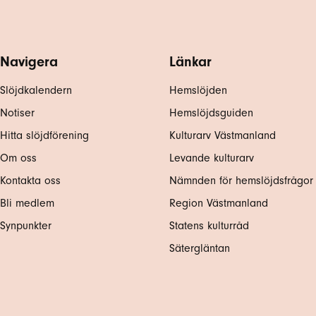
Navigera
Länkar
Slöjdkalendern
Hemslöjden
Notiser
Hemslöjdsguiden
Hitta slöjdförening
Kulturarv Västmanland
Om oss
Levande kulturarv
Kontakta oss
Nämnden för hemslöjdsfrågor
Bli medlem
Region Västmanland
Synpunkter
Statens kulturråd
Sätergläntan