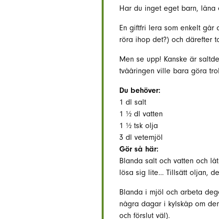
Har du inget eget barn, låna 
En giftfri lera som enkelt går
röra ihop det?) och därefter t
Men se upp! Kanske är saltde
tvååringen ville bara göra 
Du behöver:
1 dl salt
1 ½ dl vatten
1 ½ tsk olja
3 dl vetemjöl
Gör så här:
Blanda salt och vatten och låt 
lösa sig lite… Tillsätt oljan, d
Blanda i mjöl och arbeta dege
några dagar i kylskåp om den
och förslut väl).