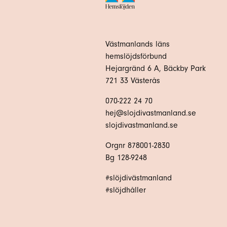
Västmanlands läns
hemslöjdsförbund
Hejargränd 6 A, Bäckby Park
721 33 Västerås
070-222 24 70
hej@slojdivastmanland.se
slojdivastmanland.se
Orgnr 878001-2830
Bg 128-9248
#slöjdivästmanland
#slöjdhåller