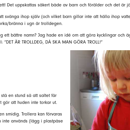
ett! Det uppskattas säkert både av barn och förälder och det är jä
 att svänga ihop själv (och vilket barn gillar inte att hälla ihop v
orka/bränna i ugn är trolldegen.
g ett bättre namn? Jag hade en idé om att göra kycklingar och ä
troll: ”DET ÄR TROLLDEG, DÅ SKA MAN GÖRA TROLL!”
stå en stund så att saltet får
et gör att huden inte torkar ut.
n smidig. Trollera kan förvaras
 inte används (lägg i plastpåse