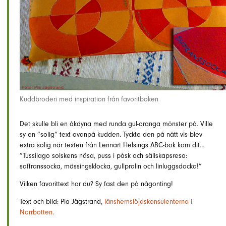
Kuddbroderi med inspiration från favoritboken
Det skulle bli en åkdyna med runda gul-oranga mönster på. Ville
sy en ”solig” text ovanpå kudden. Tyckte den på nått vis blev
extra solig när texten från Lennart Helsings ABC-bok kom dit…
”Tussilago solskens näsa, puss i påsk och sällskapsresa:
saffranssocka, mässingsklocka, gullpralin och linluggsdocka!”
Vilken favorittext har du? Sy fast den på någonting!
Text och bild: Pia Jägstrand,
länshemslöjdskonsulenterna i
Norrbotten
.