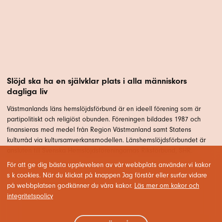
Slöjd ska ha en självklar plats i alla människors
dagliga liv
Västmanlands läns hemslöjdsförbund är en ideell förening som är
partipolitiskt och religiöst obunden. Föreningen bildades 1987 och
finansieras med medel från Region Västmanland samt Statens
kulturråd via kultursamverkansmodellen. Länshemslöjdsförbundet är
ansluten till Svenska Hemslöjdsföreningarnas Riksförbund, SHR.
För att ge dig bästa upplevelsen av vår webbplats använder vi kakor
s k cookies. När du klickat på knappen Jag förstår eller surfar vidare
på webbplatsen godkänner du våra kakor.
Läs mer om kakor och
integritetspolicy