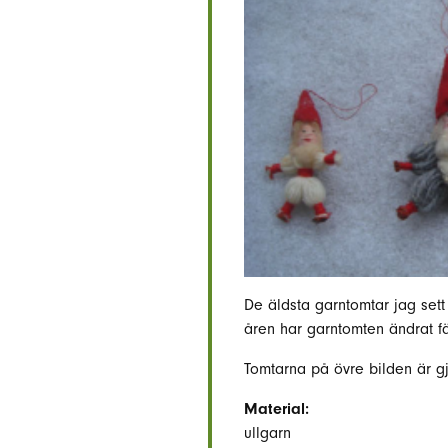
De äldsta garntomtar jag sett 
åren har garntomten ändrat fär
Tomtarna på övre bilden är g
Material:
ullgarn