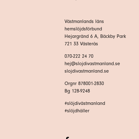
Västmanlands läns
hemslöjdsförbund
Hejargränd 6 A, Bäckby Park
721 33 Västerås
070-222 24 70
hej@slojdivastmanland.se
slojdivastmanland.se
Orgnr 878001-2830
Bg 128-9248
#slöjdivästmanland
#slöjdhåller