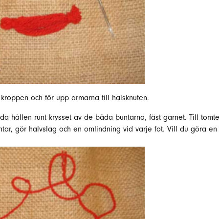
kroppen och för upp armarna till halsknuten.
åda hållen runt krysset av de båda buntarna, fäst garnet. Till tom
ntar, gör halvslag och en omlindning vid varje fot. Vill du göra e