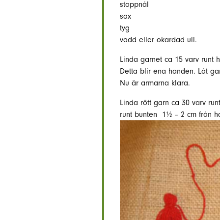
stoppnål
sax
tyg
vadd eller okardad ull.
Linda garnet ca 15 varv runt h
Detta blir ena handen. Låt gar
Nu är armarna klara.
Linda rött garn ca 30 varv run
runt bunten 1½ – 2 cm från ha