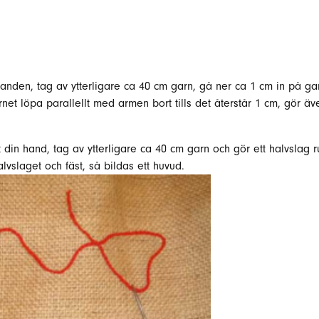
anden, tag av ytterligare ca 40 cm garn, gå ner ca 1 cm in på garn
net löpa parallellt med armen bort tills det återstår 1 cm, gör även
t din hand, tag av ytterligare ca 40 cm garn och gör ett halvslag 
lvslaget och fäst, så bildas ett huvud.