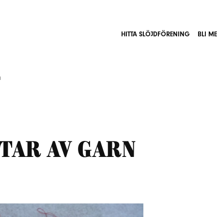
HITTA SLÖJDFÖRENING
BLI M
n
tar av garn