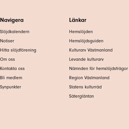
Navigera
Länkar
Slöjdkalendern
Hemslöjden
Notiser
Hemslöjdsguiden
Hitta slöjdförening
Kulturarv Västmanland
Om oss
Levande kulturarv
Kontakta oss
Nämnden för hemslöjdsfrågor
Bli medlem
Region Västmanland
Synpunkter
Statens kulturråd
Sätergläntan