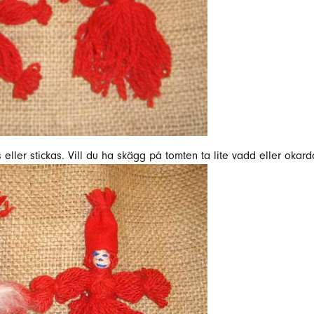
 eller stickas. Vill du ha skägg på tomten ta lite vadd eller okard