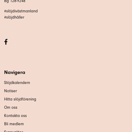
Bg 128-9248
#slöjdivästmanland
#slöjdhåller
Navigera
Slöjdkalendern
Notiser
Hitta slöjdförening
Om oss
Kontakta oss
Bli medlem