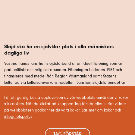
Slöjd ska ha en självklar plats i alla människors
dagliga liv
Västmanlands läns hemslöjdsförbund är en ideell förening som är
partipolitiskt och religiöst obunden. Föreningen bildades 1987 och
finansieras med medel från Region Västmanland samt Statens
kulturråd via kultursamverkansmodellen. Länshemslöjdsförbundet är
ansluten till Svenska Hemslöjdsföreningarnas Riksförbund, SHR.
För att ge dig bästa upplevelsen av vår webbplats använder vi kakor
s k cookies. När du klickat på knappen Jag förstår eller surfar vidare
på webbplatsen godkänner du våra kakor.
Läs mer om kakor och
integritetspolicy
JAG FÖRSTÅR