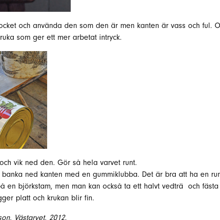
 locket och använda den som den är men kanten är vass och ful.
uka som ger ett mer arbetat intryck.
och vik ned den. Gör så hela varvet runt.
ja banka ned kanten med en gummiklubba. Det är bra att ha en ru
 på en björkstam, men man kan också ta ett halvt vedträ och fästa
ger platt och krukan blir fin.
son, Västarvet, 2012.