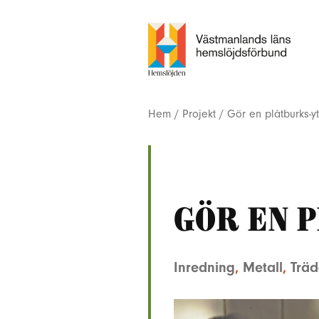
Hem
/
Projekt
/
Gör en plåtburks-yt
Gör en 
Inredning
,
Metall
,
Trä