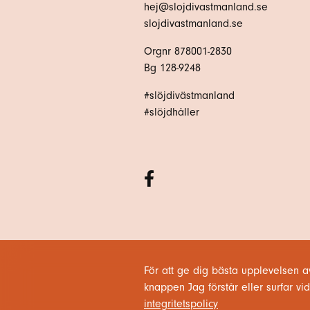
hej@slojdivastmanland.se
slojdivastmanland.se
Orgnr 878001-2830
Bg 128-9248
#slöjdivästmanland
#slöjdhåller
För att ge dig bästa upplevelsen a
knappen Jag förstår eller surfar 
integritetspolicy