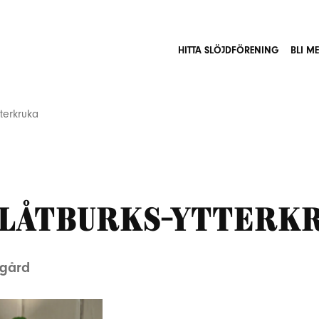
HITTA SLÖJDFÖRENING
BLI M
terkruka
plåtburks-ytterk
dgård