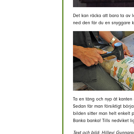
Det kan räcka att bara ta av
ned den får du en snyggare kr
Ta en tång och nyp åt kanten 
Sedan får man försiktigt bör
bilden sitter man helt enkelt
Banka banka! Tills nedviket lig
Text och bild: Hillevi Gunnars