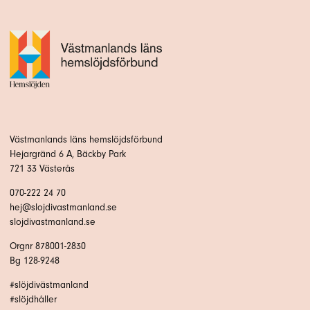
Västmanlands läns hemslöjdsförbund
Hejargränd 6 A, Bäckby Park
721 33 Västerås
070-222 24 70
hej@slojdivastmanland.se
slojdivastmanland.se
Orgnr 878001-2830
Bg 128-9248
#slöjdivästmanland
#slöjdhåller