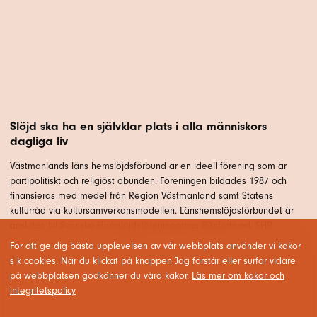
Slöjd ska ha en självklar plats i alla människors
dagliga liv
Västmanlands läns hemslöjdsförbund är en ideell förening som är
partipolitiskt och religiöst obunden. Föreningen bildades 1987 och
finansieras med medel från Region Västmanland samt Statens
kulturråd via kultursamverkansmodellen. Länshemslöjdsförbundet är
ansluten till Svenska Hemslöjdsföreningarnas Riksförbund, SHR.
För att ge dig bästa upplevelsen av vår webbplats använder vi kakor
s k cookies. När du klickat på knappen Jag förstår eller surfar vidare
på webbplatsen godkänner du våra kakor.
Läs mer om kakor och
integritetspolicy