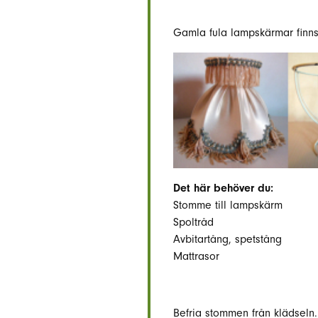
Gamla fula lampskärmar finns 
Det här behöver du:
Stomme till lampskärm
Spoltråd
Avbitartång, spetstång
Mattrasor
Befria stommen från klädseln.