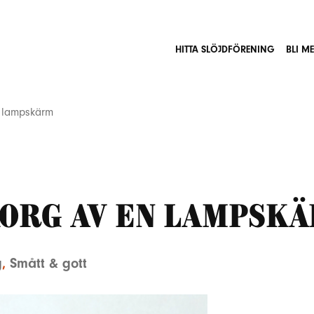
HITTA SLÖJDFÖRENING
BLI M
 lampskärm
korg av en lampsk
g
,
Smått & gott