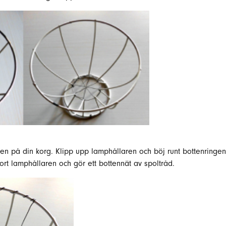
en på din korg. Klipp upp lamphållaren och böj runt bottenringen.
ort lamphållaren och gör ett bottennät av spoltråd.