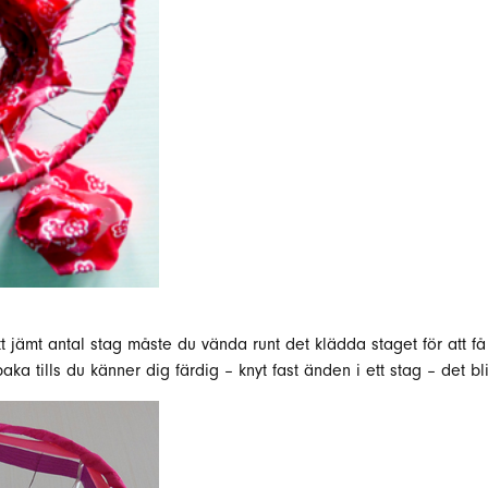
ett jämt antal stag måste du vända runt det klädda staget för att 
baka tills du känner dig färdig – knyt fast änden i ett stag – det bl