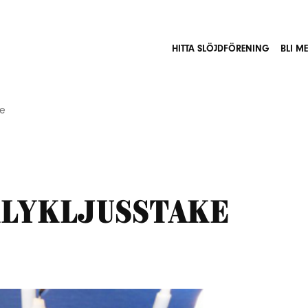
HITTA SLÖJDFÖRENING
BLI M
ke
klykljusstake