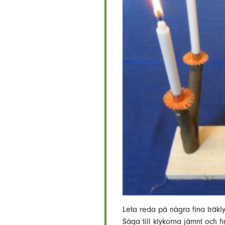
Leta reda på några fina träkly
Såga till klykorna jämnt och fi