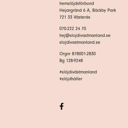
hemslöjdsförbund
Hejargränd 6 A, Bäckby Park
721 33 Västerås
070-222 24 70
hej@slojdivastmanland.se
slojdivastmanland.se
Orgnr 878001-2830
Bg 128-9248
#slöjdivästmanland
#slöjdhåller