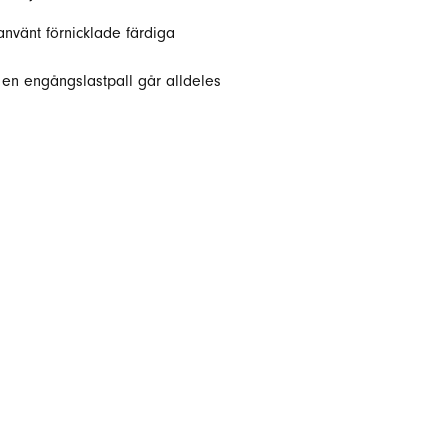
använt förnicklade färdiga
n en engångslastpall går alldeles