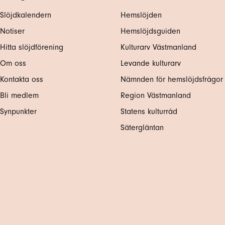
Slöjdkalendern
Hemslöjden
Notiser
Hemslöjdsguiden
Hitta slöjdförening
Kulturarv Västmanland
Om oss
Levande kulturarv
Kontakta oss
Nämnden för hemslöjdsfrågor
Bli medlem
Region Västmanland
Synpunkter
Statens kulturråd
Sätergläntan