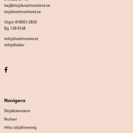
hej@slojdivastmanland.se
slojdivastmanland.se
Orgnr 878001-2830
Bg 128-9248
#slöjdivästmanland
#slöjdhåller
Navigera
Slöjdkalendern
Notiser
Hitta slöjdförening