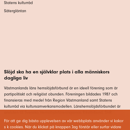
Statens kulturråd
Sätergläntan
Slöjd ska ha en självklar plats i alla människors
dagliga liv
Västmanlands läns hemslöjdsförbund är en ideell förening som är
partipolitiskt och religiöst obunden. Föreningen bildades 1987 och
finansieras med medel från Region Västmanland samt Statens
kulturråd via kultursamverkansmodellen. Länshemslöjdsförbundet är
ansluten till Svenska Hemslöjdsföreningarnas Riksförbund, SHR.
För att ge dig bästa upplevelsen av vår webbplats använder vi kakor
s k cookies. När du klickat på knappen Jag förstår eller surfar vidare