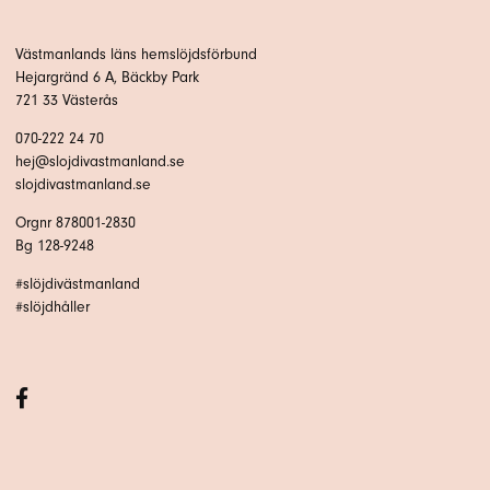
Västmanlands läns hemslöjdsförbund
Hejargränd 6 A, Bäckby Park
721 33 Västerås
070-222 24 70
hej@slojdivastmanland.se
slojdivastmanland.se
Orgnr 878001-2830
Bg 128-9248
#slöjdivästmanland
#slöjdhåller