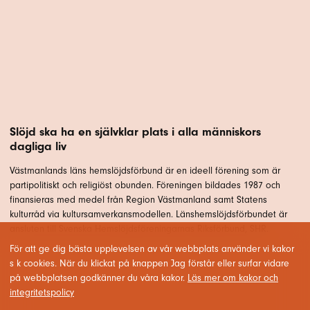
Slöjd ska ha en självklar plats i alla människors
dagliga liv
Västmanlands läns hemslöjdsförbund är en ideell förening som är
partipolitiskt och religiöst obunden. Föreningen bildades 1987 och
finansieras med medel från Region Västmanland samt Statens
kulturråd via kultursamverkansmodellen. Länshemslöjdsförbundet är
ansluten till Svenska Hemslöjdsföreningarnas Riksförbund, SHR.
För att ge dig bästa upplevelsen av vår webbplats använder vi kakor
s k cookies. När du klickat på knappen Jag förstår eller surfar vidare
på webbplatsen godkänner du våra kakor.
Läs mer om kakor och
integritetspolicy