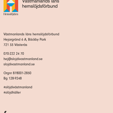
Västmanlands läns hemslöjdsförbund
Hejargränd 6 A, Bäckby Park
721 33 Västerås
070-222 24 70
hej@slojdivastmanland.se
slojdivastmanland.se
Orgnr 878001-2830
Bg 128-9248
#slöjdivästmanland
#slöjdhåller