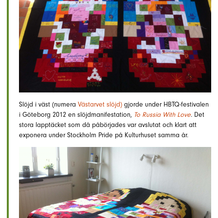
Slöjd i väst (numera
Västarvet slöjd)
gjorde under HBTQ-festivalen
i Göteborg 2012 en slöjdmanifestation,
To Russia With Love
. Det
stora lapptäcket som då påbörjades var avslutat och klart att
exponera under Stockholm Pride på Kulturhuset samma år.