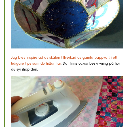
Jag blev inspirerad av skålen tillverkad av gamla pappkort i ett
tidigare tips som du hittar här
. Där finns också beskrivning på hur
du syr ihop den.