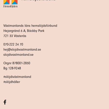
Västmanlands läns hemslöjdsförbund
Hejargränd 6 A, Bäckby Park
721 33 Västerås
070-222 24 70
hej@slojdivastmanland.se
slojdivastmanland.se
Orgnr 878001-2830
Bg 128-9248
#slöjdivästmanland
#slöjdhåller