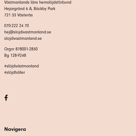
Västmanlands läns hemslöjdsförbund
Hejargränd 6 A, Bäckby Park
721 33 Västerås
070-222 24 70
hej@slojdivastmanland.se
slojdivastmanland.se
Orgnr 878001-2830
Bg 128-9248
#slöjdivästmanland
#slöjdhåller
Navigera