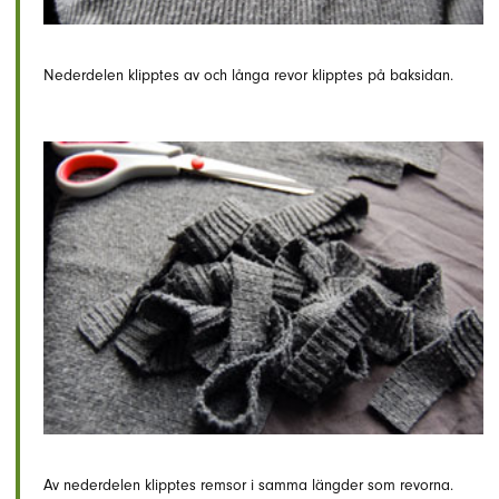
Nederdelen klipptes av och långa revor klipptes på baksidan.
Av nederdelen klipptes remsor i samma längder som revorna.