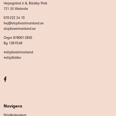
Hejargränd 6 A, Bäckby Park
721 33 Västerås
070-222 24 70
hej@slojdivastmanland.se
slojdivastmanland.se
Orgnr 878001-2830
Bg 128-9248
#slöjdivästmanland
#slöjdhåller
Navigera
Slöjdkalendern