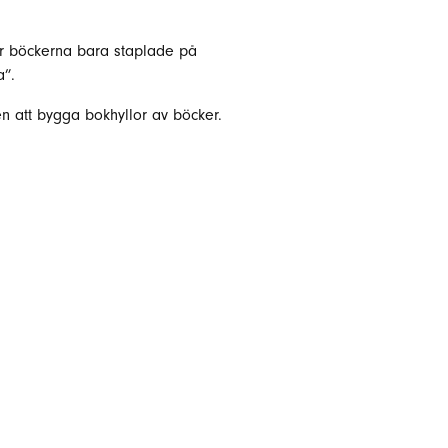
 är böckerna bara staplade på
a”.
n att bygga bokhyllor av böcker.