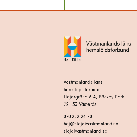
Västmanlands läns
hemslöjdsförbund
Hejargränd 6 A, Bäckby Park
721 33 Västerås
070-222 24 70
hej@slojdivastmanland.se
slojdivastmanland.se